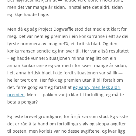
men det var mange år sidan. Innstallerte det aldri, sidan
eg ikkje hadde hage.
Men då eg såg Project Dogwaffle stod det med eitt klart for
meg. Det var nemleg premien i ein konkurranse i eitt av dei
første nummera av ImagineFX, eit britisk blad. Og den
konkurransen sendte eg inn svar til. Her var altså resultatet
– eg hadde vunne! Situasjonen minna meg litt om ein
annan konkurranse eg var med i for svært mange år sidan,
i eit anna britisk blad. Ikkje fordi situasjonen var så lik —
heller tvert om. Her fekk eg premien utan å bli fortalt om
det, førre gong vart eg fortalt at
eg vann, men fekk aldri
premien
. Men — pakken var jo klar til fortolling, eg måtte
betala pengar?
Eg leste brevet grundigare, for å sjå kva som stod. Eg visste
det er råd å ta hand om fortollinga sjølv og sleppa avgifter
til posten, men korleis var no desse avgiftene, og kvar ligg