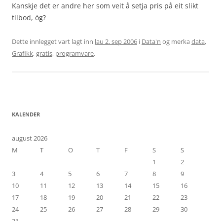
Kanskje det er andre her som veit å setja pris på eit slikt
tilbod, òg?
Dette innlegget vart lagt inn
lau 2. sep 2006
i
Data'n
og merka
data
,
Grafikk
,
gratis
,
programvare
.
KALENDER
august 2026
M
T
O
T
F
S
S
1
2
3
4
5
6
7
8
9
10
11
12
13
14
15
16
17
18
19
20
21
22
23
24
25
26
27
28
29
30