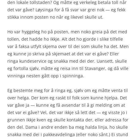
den lokale tollstaden? Og måtte eg verkeleg betala toll når
det var gåve? Løysinga for å få svar var grei nok — eg fekk
stikka innom posten no når eg likevel skulle ut.
Ho var hyggeleg ho på posten, men noko greia på det med
tollen, det hadde ho ikkje. Alt det ho gjorde i slike tilfelle
var å faksa utfylt skjema over til dei som skulle ha det. Men
eg kunne jo skriva på skjemaet at det var ei gåve? Eller
ringa kundeservice og snakka med dei der. Uansett, skulle
eg fortolla sjølv, måtte eg reisa inn til Stavanger, og då ville
vinninga nesten gått opp i spinninga.
Eg bestemte meg for å ringa eg, sjølv om eg måtte venta til
over helga. Der kom eg raskt til folk som kunne hjelpa. Det
var gåve ja — kunne eg få avsendar til å gi melding om at
det var ei gåve? Vel, det var ikkje så lett det — eg visste jo i
grunnen ikkje kven eg skulle kontakta der, eller adressa for
den del. Dama i andre enden ba meg halda linja, ho skulle
snakka med dei i pakkeavdelinga (eller noko sånt.) Ei stund