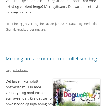
Vel – kanskje eg er seint ute, og at dette tilbodet har vore
aktivt og velkjent lenge? Men pyttsann. Det var uansett nytt
for meg, i alle fall.
Dette innlegget vart lagt inn
lau 30. jun 2007
i
Data'n
og merka
data
,
Grafikk
,
gratis
,
programvare
.
Melding om ankommet ufortollet sending
Legg att eit svar
Det låg ein konvolutt i
postkassa mi. Ein med
vindauge, og med Posten
som avsendar. Kva det var for
noko hadde eg inga aning om