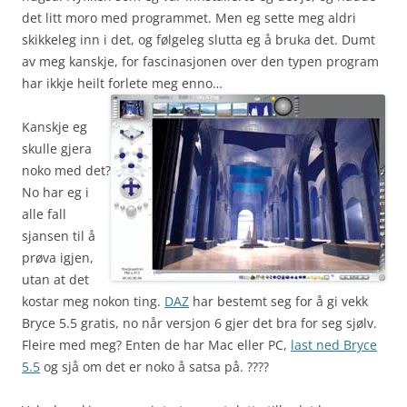
det litt moro med programmet. Men eg sette meg aldri
skikkeleg inn i det, og følgeleg slutta eg å bruka det. Dumt
av meg kanskje, for fascinasjonen over den typen program
har ikkje heilt forlete meg enno…
Kanskje eg
skulle gjera
noko med det?
No har eg i
alle fall
sjansen til å
prøva igjen,
utan at det
kostar meg nokon ting.
DAZ
har bestemt seg for å gi vekk
Bryce 5.5 gratis, no når versjon 6 gjer det bra for seg sjølv.
Fleire med meg? Enten de har Mac eller PC,
last ned Bryce
5.5
og sjå om det er noko å satsa på. ????