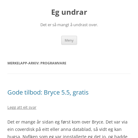
Eg undrar
Det er så mangt å undrast over.
Gå
Meny
til
innhaldet
MERKELAPP-ARKIV:
PROGRAMVARE
Gode tilbod: Bryce 5.5, gratis
Legg att eit svar
Det er mange år sidan eg først kom over Bryce. Det var via
ein coverdisk på eitt eller anna datablad, så vidt eg kan
hugsa. Nyfiken som eg var innstallerte eg det jo, og hadde