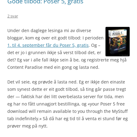
Gode tilbod: Poser 5, gratis
2 svar
Under den daglege lesinga mi av diverse
bloggar, kom eg over eit godt tilbod: I perioden
1. til 4. september får du Poser 5, gratis
. Og –
det er jo i grunnen ikkje så verst tilbod det, er
det? Eg var i alle fall ikkje sein å be, og registrerte meg hjå
Content Paradise med ein gong og lasta ned.
Det vil seie, eg prøvde å lasta ned. Eg er ikkje den einaste
som synest dette er eit godt tilbod, så ting går passe tregt
der — faktisk har dei litt overbelasta server for tida, men
eg har no fått unnagjort bestillinga, og «your Poser 5 free
download will remain available to you through the MyStuff
tab indefinitely.» Så då har eg tid til å venta ei stund før eg
prøver meg på nytt.