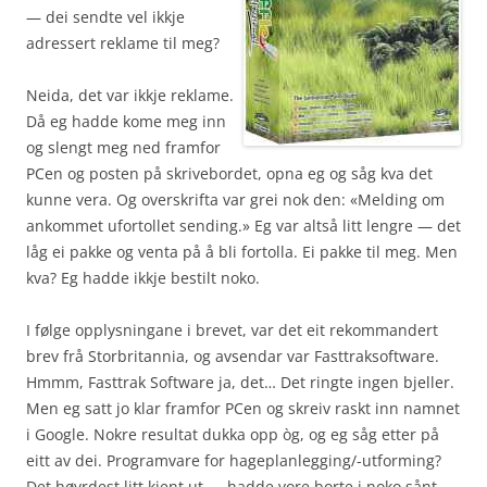
— dei sendte vel ikkje
adressert reklame til meg?
Neida, det var ikkje reklame.
Då eg hadde kome meg inn
og slengt meg ned framfor
PCen og posten på skrivebordet, opna eg og såg kva det
kunne vera. Og overskrifta var grei nok den: «Melding om
ankommet ufortollet sending.» Eg var altså litt lengre — det
låg ei pakke og venta på å bli fortolla. Ei pakke til meg. Men
kva? Eg hadde ikkje bestilt noko.
I følge opplysningane i brevet, var det eit rekommandert
brev frå Storbritannia, og avsendar var Fasttraksoftware.
Hmmm, Fasttrak Software ja, det… Det ringte ingen bjeller.
Men eg satt jo klar framfor PCen og skreiv raskt inn namnet
i Google. Nokre resultat dukka opp òg, og eg såg etter på
eitt av dei. Programvare for hageplanlegging/-utforming?
Det høyrdest litt kjent ut — hadde vore borte i noko sånt,