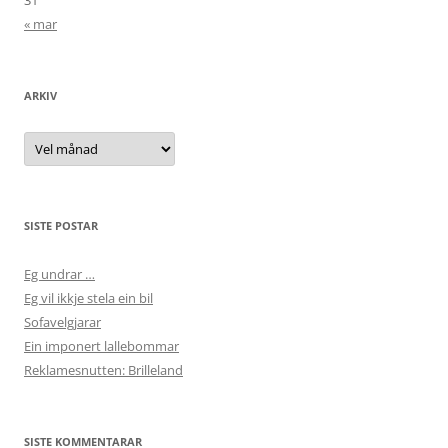
31
« mar
ARKIV
Arkiv
SISTE POSTAR
Eg undrar …
Eg vil ikkje stela ein bil
Sofavelgjarar
Ein imponert lallebommar
Reklamesnutten: Brilleland
SISTE KOMMENTARAR