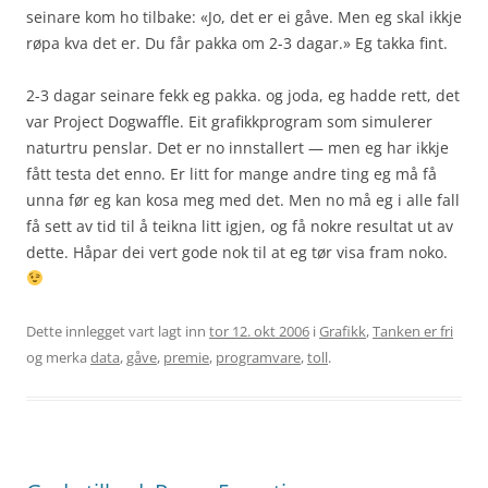
seinare kom ho tilbake: «Jo, det er ei gåve. Men eg skal ikkje
røpa kva det er. Du får pakka om 2-3 dagar.» Eg takka fint.
2-3 dagar seinare
fekk eg pakka. og joda, eg hadde rett, det
var Project Dogwaffle. Eit grafikkprogram som simulerer
naturtru penslar. Det er no innstallert — men eg har ikkje
fått testa det enno. Er litt for mange andre ting eg må få
unna før eg kan kosa meg med det. Men no må eg i alle fall
få sett av tid til å teikna litt igjen, og få nokre resultat ut av
dette. Håpar dei vert gode nok til at eg tør visa fram noko.
Dette innlegget vart lagt inn
tor 12. okt 2006
i
Grafikk
,
Tanken er fri
og merka
data
,
gåve
,
premie
,
programvare
,
toll
.