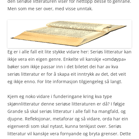
den seriøse litteraturen viser for nettopp desse to genrane.
Men som me ser over, med visse unntak.
Eg er i alle fall eit lite stykke vidare her: Seriøs litteratur kan
ikkje vera ein eigen genre. Enkelte vil kanskje «omdøypa»
bøker som ikkje passar inn i det biletet dei har av kva
seriøs litteratur er for å skapa eit inntrykk av det, det veit
eg ikkje enno. For lite informasjon tilgjengeleg så langt.
Kjem eg noko vidare i funderingane kring kva type
skjønnlitteratur denne seriøse litteraturen er då? I følgje
Grande så skal seriøs litteratur i alle fall ha mangfald, og
djupne. Refleksjonar, metaforar og så vidare, orda har ein
eigenverdi som skal nytast, kunna tenkjast over. Seriøs
litteratur vil kanskje vera fornyande og bryta grenser. Dette