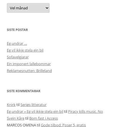
Arkiv
SISTE POSTAR
Eg undrar …
Eg vil ikkje stela ein bil
Sofavelgjarar
Ein imponert lallebommar
Reklamesnutten: Brilleland
SISTE KOMMENTARAR
Knirk
til
Seriøs litteratur
Eg undrar » Eg vil ikkje stela ein bil
til
Piracy kills music. No
Svein Kåre
til
Bom fast i Access
MARCOS OMENA
til
Gode tilbod: Poser 5, gratis