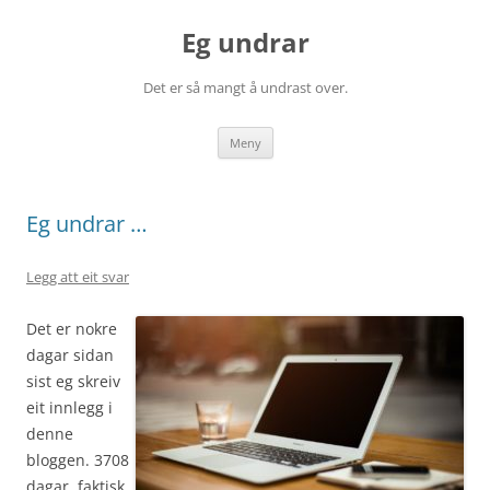
Eg undrar
Det er så mangt å undrast over.
Gå
Meny
til
innhaldet
Eg undrar …
Legg att eit svar
Det er nokre
dagar sidan
sist eg skreiv
eit innlegg i
denne
bloggen. 3708
dagar, faktisk.