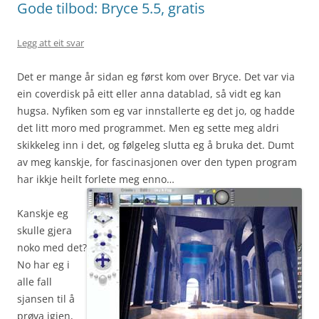
Gode tilbod: Bryce 5.5, gratis
Legg att eit svar
Det er mange år sidan eg først kom over Bryce. Det var via
ein coverdisk på eitt eller anna datablad, så vidt eg kan
hugsa. Nyfiken som eg var innstallerte eg det jo, og hadde
det litt moro med programmet. Men eg sette meg aldri
skikkeleg inn i det, og følgeleg slutta eg å bruka det. Dumt
av meg kanskje, for fascinasjonen over den typen program
har ikkje heilt forlete meg enno…
Kanskje eg
skulle gjera
noko med det?
No har eg i
alle fall
sjansen til å
prøva igjen,