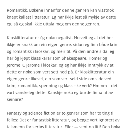
Romantikk. Bøkene innanfor denne genren kan visstnok
knapt kallast litteratur. Eg har ikkje lest så mykje av dette
eg, så eg skal ikkje uttala meg om denne genren.
Kiosklitteratur er òg noko negativt. No veit eg at det her
ikkje er snakk om ein eigen genre, sidan eg finn både krim
og romantikk i kioskar, og meir til. På den andre sida, eg
har òg kjøpt klassikarar som Shakespeare, Homer og
Jerome K. Jerome i kioskar, og eg har ikkje inntrykk av at
dette er noko som vert sett ned på. Er kiosklitteratur ein
eigen genre likevel, ein som vert seld side om side ved
krim, romantikk, spenning og klassiske verk? Hmmm – det
vart vanskeleg dette. Kanskje noko eg burde finna ut av
seinare?
Fantasy og science fiction er to genrar som har to ting til
felles: Det er fantastisk litteratur, og begge vert ignorert av
talsmenn for seriøs litteratur. Eller — vent no litt! Den boka