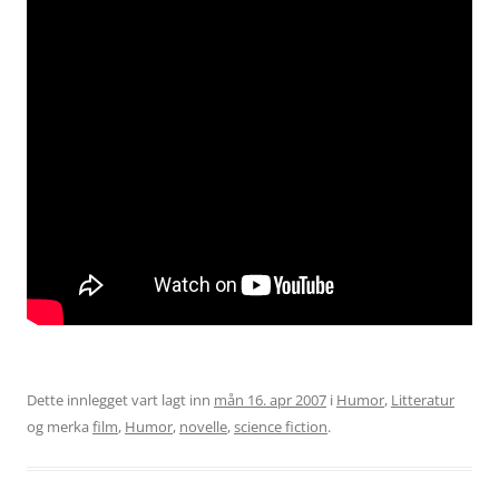
Dette innlegget vart lagt inn
mån 16. apr 2007
i
Humor
,
Litteratur
og merka
film
,
Humor
,
novelle
,
science fiction
.