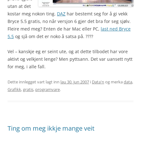
utan at det
kostar meg nokon ting.
DAZ
har bestemt seg for å gi vekk
Bryce 5.5 gratis, no når versjon 6 gjer det bra for seg sjølv.
Fleire med meg? Enten de har Mac eller PC,
last ned Bryce
5.5
og sjå om det er noko å satsa på. ????
Vel – kanskje eg er seint ute, og at dette tilbodet har vore
aktivt og velkjent lenge? Men pyttsann. Det var uansett nytt
for meg, i alle fall.
Dette innlegget vart lagt inn
lau 30. jun 2007
i
Data'n
og merka
data
,
Grafikk
,
gratis
,
programvare
.
Ting om meg ikkje mange veit