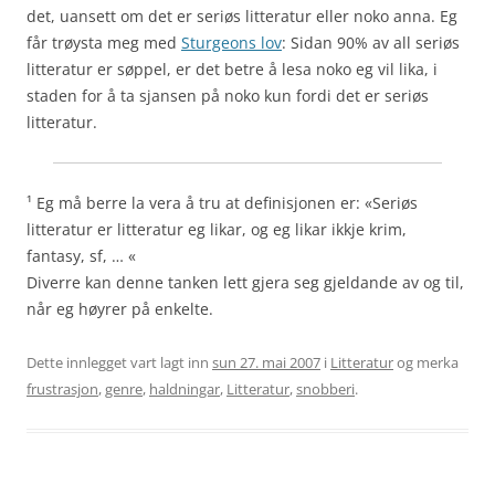
det, uansett om det er seriøs litteratur eller noko anna. Eg
får trøysta meg med
Sturgeons lov
:
Sidan 90% av all seriøs
litteratur er søppel
, er det betre å lesa noko eg vil lika, i
staden for å ta sjansen på noko kun fordi det er
seriøs
litteratur
.
¹ Eg må berre la vera å tru at definisjonen er: «Seriøs
litteratur er litteratur eg likar, og eg likar ikkje krim,
fantasy, sf, … «
Diverre kan denne tanken lett gjera seg gjeldande av og til,
når eg høyrer på enkelte.
Dette innlegget vart lagt inn
sun 27. mai 2007
i
Litteratur
og merka
frustrasjon
,
genre
,
haldningar
,
Litteratur
,
snobberi
.