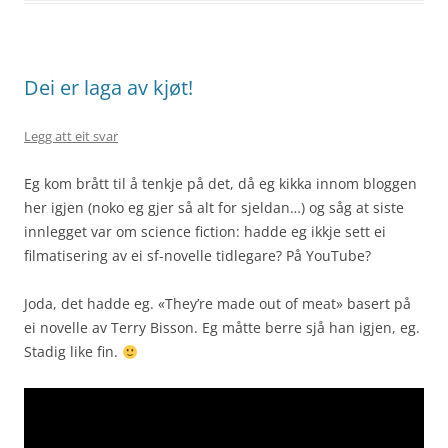
Dei er laga av kjøt!
Legg att eit svar
Eg kom brått til å tenkje på det, då eg kikka innom bloggen
her igjen (noko eg gjer så alt for sjeldan…) og såg at siste
innlegget var om science fiction: hadde eg ikkje sett ei
filmatisering av ei sf-novelle tidlegare? På YouTube?
Joda, det hadde eg. «They’re made out of meat» basert på
ei novelle av Terry Bisson. Eg måtte berre sjå han igjen, eg.
Stadig like fin.