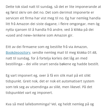
Dette tok stad natt til sundag, så det er lite imponerande at
eg først skriv om det no. Det som derimot imponerte er
servicen eit firma har vist meg til no. Eg har nemleg handla
litt frå Amazon dei siste dagane, i fleire omgongar, men òg
nytta sjansen til å handla frå andre, ved å klikka på dei
«used and new»-lenkene som Amazon gir.
Eitt av dei firmaene som eg bestilte frå via Amazon,
Bookdepository
, sendte nemleg mail til meg klokka 01:48,
natt til sundag, for å fortelja korleis det låg an med
bestillinga – dei ville snart senda bøkene eg hadde bestilt.
Eg vart imponert eg, over å få ein slik mail på eit slikt
tidspunkt. Greit nok, det er nok eit automatisert system
som tek seg av utsendinga av slikt, men likevel. På det
tidspunktet vart eg imponert.
Kva så med lallebomminga? Vel, eg heldt nemleg på og