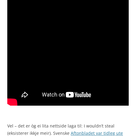
Vel – det er òg ei lita nettside laga til: I wouldn’t steal
(eksisterer ikkje meir). Svenske
Aftonbladet var tidleg ute