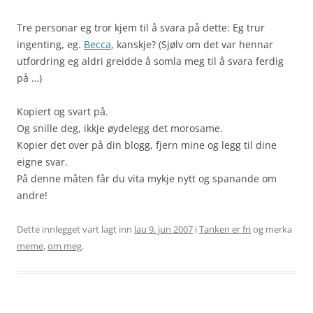
Tre personar eg tror kjem til å svara på dette: Eg trur
ingenting, eg.
Becca
, kanskje? (Sjølv om det var hennar
utfordring eg aldri greidde å somla meg til å svara ferdig
på …)
Kopiert og svart på.
Og snille deg, ikkje øydelegg det morosame.
Kopier det over på din blogg, fjern mine og legg til dine
eigne svar.
På denne måten får du vita mykje nytt og spanande om
andre!
Dette innlegget vart lagt inn
lau 9. jun 2007
i
Tanken er fri
og merka
meme
,
om meg
.