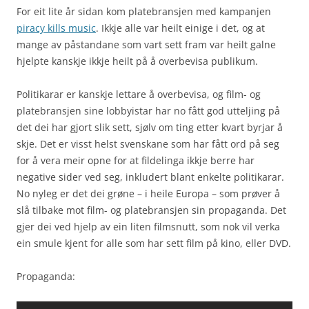
For eit lite år sidan kom platebransjen med kampanjen
piracy kills music
. Ikkje alle var heilt einige i det, og at
mange av påstandane som vart sett fram var heilt galne
hjelpte kanskje ikkje heilt på å overbevisa publikum.
Politikarar er kanskje lettare å overbevisa, og film- og
platebransjen sine lobbyistar har no fått god utteljing på
det dei har gjort slik sett, sjølv om ting etter kvart byrjar å
skje. Det er visst helst svenskane som har fått ord på seg
for å vera meir opne for at fildelinga ikkje berre har
negative sider ved seg, inkludert blant enkelte politikarar.
No nyleg er det dei grøne – i heile Europa – som prøver å
slå tilbake mot film- og platebransjen sin propaganda. Det
gjer dei ved hjelp av ein liten filmsnutt, som nok vil verka
ein smule kjent for alle som har sett film på kino, eller DVD.
Propaganda: