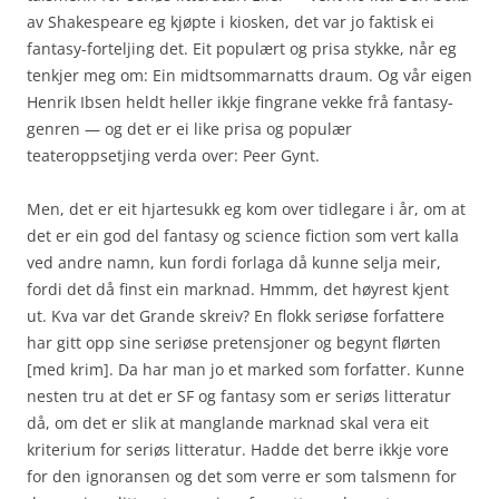
av Shakespeare eg kjøpte i kiosken, det var jo faktisk ei
fantasy-forteljing det. Eit populært og prisa stykke, når eg
tenkjer meg om: Ein midtsommarnatts draum. Og vår eigen
Henrik Ibsen heldt heller ikkje fingrane vekke frå fantasy-
genren — og det er ei like prisa og populær
teateroppsetjing verda over: Peer Gynt.
Men, det er eit hjartesukk eg kom over tidlegare i år, om at
det er ein god del fantasy og science fiction som vert kalla
ved andre namn, kun fordi forlaga då kunne selja meir,
fordi det då finst ein marknad. Hmmm, det høyrest kjent
ut. Kva var det Grande skreiv?
En flokk seriøse forfattere
har gitt opp sine seriøse pretensjoner og begynt flørten
[med krim]. Da har man jo et marked som forfatter.
Kunne
nesten tru at det er SF og fantasy som er seriøs litteratur
då, om det er slik at manglande marknad skal vera eit
kriterium for seriøs litteratur. Hadde det berre ikkje vore
for den ignoransen og det som verre er som talsmenn for