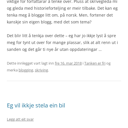
viktige for forfattarar å tenke over. Pluss at skrivegleda mi
og gleda med historieforteljing er meir tilbake. Det kan eg
tenka meg å blogge litt om, på norsk. Men, fortener det
kanskje sin eigen blogg, med det som tema?
Det blir litt å tenkja over dette – eg har jo ikkje lyst å spre
meg for tynt ut over for mange plassar, slik at alt renn ut i
sanden og det går ti nye år utan oppdateringar …
Dette innlegget vart lagt inn
fre 16. mar 2018
i
Tanken er fri
og
merka
blogging
,
skriving
.
Eg vil ikkje stela ein bil
Legg att eit svar