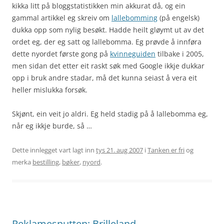
kikka litt på bloggstatistikken min akkurat då, og ein
gammal artikkel eg skreiv om
lallebomming
(på engelsk)
dukka opp som nylig besøkt. Hadde heilt gløymt ut av det
ordet eg, der eg satt og lallebomma. Eg prøvde å innføra
dette nyordet første gong på
kvinneguiden
tilbake i 2005,
men sidan det etter eit raskt søk med Google ikkje dukkar
opp i bruk andre stadar, må det kunna seiast å vera eit
heller mislukka forsøk.
Skjønt, ein veit jo aldri. Eg held stadig på å lallebomma eg,
når eg ikkje burde, så …
Dette innlegget vart lagt inn
tys 21. aug 2007
i
Tanken er fri
og
merka
bestilling
,
bøker
,
nyord
.
Reklamesnutten: Brilleland