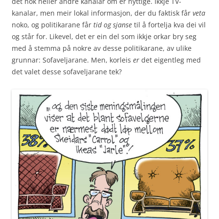
det nok heller andre kanalar om er nyttige. Ikkje TV-
kanalar, men meir lokal informasjon, der du faktisk får
veta
noko, og politikarane får
tid og sjanse
til å fortelja kva dei vil
og står for. Likevel, det er ein del som ikkje orkar bry seg
med å stemma på nokre av desse politikarane, av ulike
grunnar: Sofaveljarane. Men, korleis
er
det eigentleg med
det valet desse sofaveljarane tek?