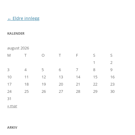
Innleggsnavigering
←
Eldre innlegg
KALENDER
august 2026
M
T
O
T
F
S
S
1
2
3
4
5
6
7
8
9
10
11
12
13
14
15
16
17
18
19
20
21
22
23
24
25
26
27
28
29
30
31
« mar
ARKIV