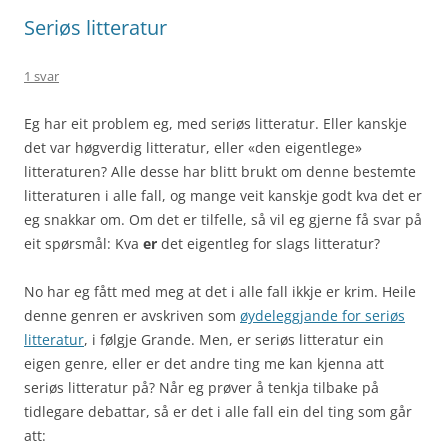
Seriøs litteratur
1 svar
Eg har eit problem eg, med seriøs litteratur. Eller kanskje
det var høgverdig litteratur, eller «den eigentlege»
litteraturen? Alle desse har blitt brukt om denne bestemte
litteraturen i alle fall, og mange veit kanskje godt kva det er
eg snakkar om. Om det er tilfelle, så vil eg gjerne få svar på
eit spørsmål: Kva
er
det eigentleg for slags litteratur?
No har eg fått med meg at det i alle fall ikkje er krim. Heile
denne genren er avskriven som
øydeleggjande for seriøs
litteratur
, i følgje Grande. Men, er seriøs litteratur ein
eigen genre, eller er det andre ting me kan kjenna att
seriøs litteratur på? Når eg prøver å tenkja tilbake på
tidlegare debattar, så er det i alle fall ein del ting som går
att: