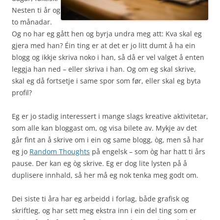
Nesten ti år og
to månadar.
Og no har eg gått hen og byrja undra meg att: Kva skal eg
gjera med han? Éin ting er at det er jo litt dumt å ha ein
blogg og ikkje skriva noko i han, så då er vel valget å enten
leggja han ned – eller skriva i han. Og om eg skal skrive,
skal eg då fortsetje i same spor som før, eller skal eg byta
profil?
Eg er jo stadig interessert i mange slags kreative aktivitetar,
som alle kan bloggast om, og visa bilete av. Mykje av det
går fint an å skrive om i ein og same blogg, òg, men så har
eg jo
Random Thoughts
på engelsk – som òg har hatt ti års
pause. Der kan eg òg skrive. Eg er dog lite lysten på å
duplisere innhald, så her må eg nok tenka meg godt om.
Dei siste ti åra har eg arbeidd i forlag, både grafisk og
skriftleg, og har sett meg ekstra inn i ein del ting som er