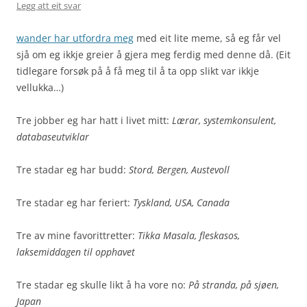
Legg att eit svar
wander har utfordra meg
med eit lite meme, så eg får vel
sjå om eg ikkje greier å gjera meg ferdig med denne då. (Eit
tidlegare forsøk på å få meg til å ta opp slikt var ikkje
vellukka…)
Tre jobber eg har hatt i livet mitt:
Lærar, systemkonsulent,
databaseutviklar
Tre stadar eg har budd:
Stord, Bergen, Austevoll
Tre stadar eg har feriert:
Tyskland, USA, Canada
Tre av mine favorittretter:
Tikka Masala, fleskasos,
laksemiddagen til opphavet
Tre stadar eg skulle likt å ha vore no:
På stranda, på sjøen,
Japan