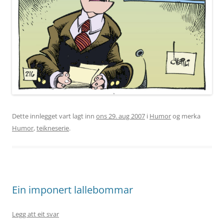
Dette innlegget vart lagt inn
ons 29. aug 2007
i
Humor
og merka
Humor
,
teikneserie
.
Ein imponert lallebommar
Legg att eit svar