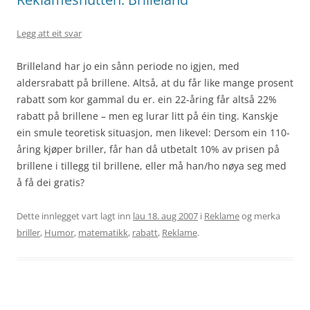
Legg att eit svar
Brilleland har jo ein sånn periode no igjen, med
aldersrabatt på brillene. Altså, at du får like mange prosent
rabatt som kor gammal du er. ein 22-åring får altså 22%
rabatt på brillene – men eg lurar litt på éin ting. Kanskje
ein smule teoretisk situasjon, men likevel: Dersom ein 110-
åring kjøper briller, får han då utbetalt 10% av prisen på
brillene i tillegg til brillene, eller må han/ho nøya seg med
å få dei gratis?
Dette innlegget vart lagt inn
lau 18. aug 2007
i
Reklame
og merka
briller
,
Humor
,
matematikk
,
rabatt
,
Reklame
.