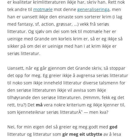
er kvalitetar krimlitteraturen ikkje har, skriv han. Rett nok
tek andre til
motmæle
mot denne
generaliseringa
, men
han er uansett ikkje den einaste som sorterer krim (i lag
med fantasy, sf, action, grøssar, …) vekk frå seriøs
litteratur. Og sjølv om dei som tek til motmæle her er
ueinige med Grande om korleis krim er, så er eg ikkje så
sikker på om dei er ueinige med han i at krim ikkje er
seriøs litteratur.
Uansett, når eg går gjennom det Grande skriv, så stoppar
det opp for meg. Eg greier ikkje å avgrensa seriøs litteratur
til noko som ikkje inneheld litteratur diverse talsmenn for
den seriøse litteraturen ikkje vil avvisa som ikkje
tilhøyrande den seriøse litteraturen. (Hmmm, fekk eg det
rett, tru?) Det
må
vera nokre kriterium eg ikkje kjenner til,
som kjenneteiknar seriøs litteraturÂ¹ — men kva?
Nei, for min eigen del så greier eg meg godt med
god
litteratur og litteratur som
gir meg eit utbytte
av å lesa