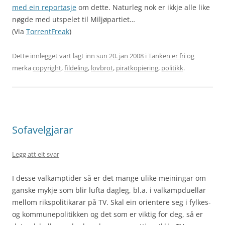
med ein reportasje
om dette. Naturleg nok er ikkje alle like
nøgde med utspelet til Miljøpartiet…
(Via
TorrentFreak
)
Dette innlegget vart lagt inn
sun 20. jan 2008
i
Tanken er fri
og
merka
copyright
,
fildeling
,
lovbrot
,
piratkopiering
,
politikk
.
Sofavelgjarar
Legg att eit svar
I desse valkamptider så er det mange ulike meiningar om
ganske mykje som blir lufta dagleg, bl.a. i valkampduellar
mellom rikspolitikarar på TV. Skal ein orientere seg i fylkes-
og kommunepolitikken og det som er viktig for deg, så er