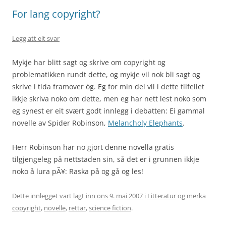
For lang copyright?
Legg att eit svar
Mykje har blitt sagt og skrive om copyright og
problematikken rundt dette, og mykje vil nok bli sagt og
skrive i tida framover òg. Eg for min del vil i dette tilfellet
ikkje skriva noko om dette, men eg har nett lest noko som
eg synest er eit svært godt innlegg i debatten: Ei gammal
novelle av Spider Robinson,
Melancholy Elephants
.
Herr Robinson har no gjort denne novella gratis
tilgjengeleg på nettstaden sin, så det er i grunnen ikkje
noko å lura pÃ¥: Raska på og gå og les!
Dette innlegget vart lagt inn
ons 9. mai 2007
i
Litteratur
og merka
copyright
,
novelle
,
rettar
,
science fiction
.