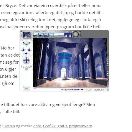
r Bryce. Det var via ein coverdisk på eitt eller anna
 som eg var innstallerte eg det jo, og hadde det litt
 aldri skikkeleg inn i det, og følgeleg slutta eg å
ascinasjonen over den typen program har ikkje heilt
? No har
utan at det
t seg for
on 6 gjer
 Enten de
 sjå om
tte tilbodet har vore aktivt og velkjent lenge? Men
i alle fall.
7
i
Data'n
og merka
data
,
Grafikk
,
gratis
,
programvare
.