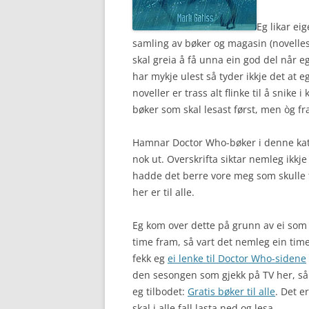
Eg likar ei
samling av bøker og magasin (novelles
skal greia å få unna ein god del når e
har mykje ulest så tyder ikkje det at e
noveller er trass alt flinke til å snike 
bøker som skal lesast først, men òg fr
Hamnar Doctor Who-bøker i denne kate
nok ut. Overskrifta siktar nemleg ikkje 
hadde det berre vore meg som skulle f
her er til alle.
Eg kom over dette på grunn av ei som
time fram, så vart det nemleg ein ti
fekk eg
ei lenke til Doctor Who-sidene
den sesongen som gjekk på TV her, så
eg tilbodet:
Gratis bøker til alle
. Det e
skal i alle fall lasta ned og lesa.