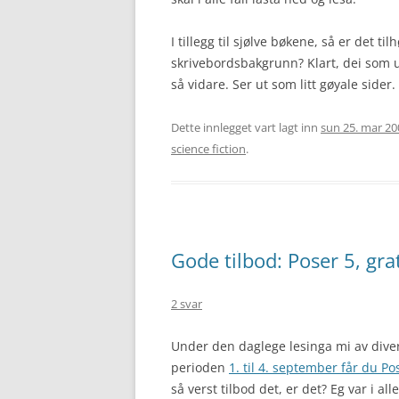
I tillegg til sjølve bøkene, så er det t
skrivebordsbakgrunn? Klart, dei som u
så vidare. Ser ut som litt gøyale sider. 
Dette innlegget vart lagt inn
sun 25. mar 20
science fiction
.
Gode tilbod: Poser 5, gra
2 svar
Under den daglege lesinga mi av divers
perioden
1. til 4. september får du Pos
så verst tilbod det, er det? Eg var i all