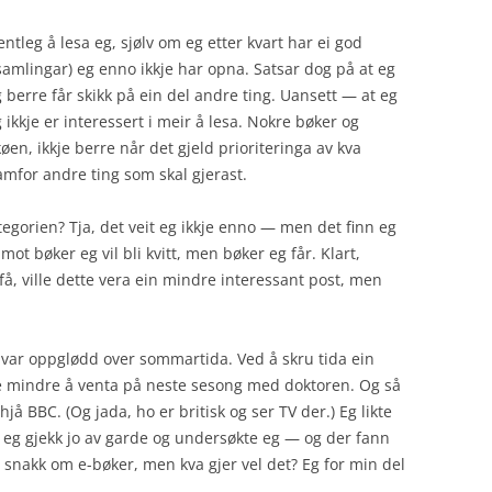
gentleg å lesa eg, sjølv om eg etter kvart har ei god
amlingar) eg enno ikkje har opna. Satsar dog på at eg
g berre får skikk på ein del andre ting. Uansett — at eg
g ikkje er interessert i meir å lesa. Nokre bøker og
i køen, ikkje berre når det gjeld prioriteringa av kva
amfor andre ting som skal gjerast.
gorien? Tja, det veit eg ikkje enno — men det finn eg
mot bøker eg vil bli kvitt, men bøker eg får. Klart,
å, ville dette vera ein mindre interessant post, men
 var oppglødd over sommartida. Ved å skru tida ein
me mindre å venta på neste sesong med doktoren. Og så
hjå BBC. (Og jada, ho er britisk og ser TV der.) Eg likte
 eg gjekk jo av garde og undersøkte eg — og der fann
r snakk om e-bøker, men kva gjer vel det? Eg for min del