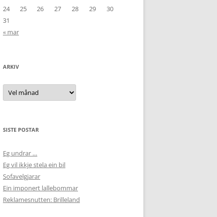
24
25
26
27
28
29
30
31
« mar
ARKIV
Arkiv
SISTE POSTAR
Eg undrar …
Eg vil ikkje stela ein bil
Sofavelgjarar
Ein imponert lallebommar
Reklamesnutten: Brilleland