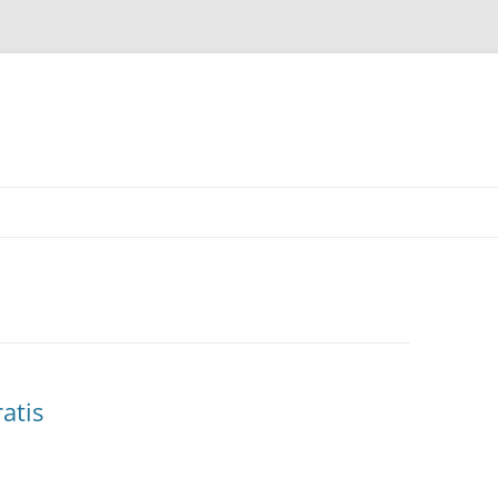
Gå
til
innhaldet
atis