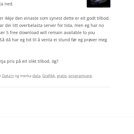
ta ned.
 er ikkje den einaste som synest dette er eit godt tilbod,
ar dei litt overbelasta server for tida, men eg har no
oser 5 free download will remain available to you
Så då har eg tid til å venta ei stund før eg prøver meg
a pris på eit slikt tilbod, òg?
i
Data'n
og merka
data
,
Grafikk
,
gratis
,
programvare
.