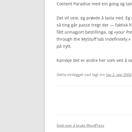
Content Paradise med ein gong og las
Det vil seie, eg prøvde å lasta ned. Eg
så ting går passe tregt der — faktisk h
fått unnagjort bestillinga, og «your P
through the MyStuff tab indefinitely.» 
på nytt.
Kanskje det er andre her som veit å setj
Dette innlegget vart lagt inn
lau 2. sep 2006
Stolt over å bruka WordPress