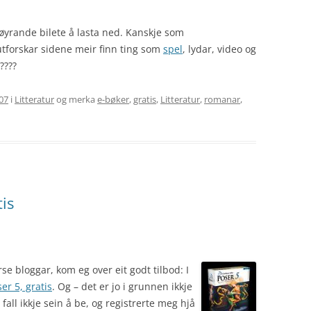
ilhøyrande bilete å lasta ned. Kanskje som
tforskar sidene meir finn ting som
spel
, lydar, video og
????
07
i
Litteratur
og merka
e-bøker
,
gratis
,
Litteratur
,
romanar
,
tis
e bloggar, kom eg over eit godt tilbod: I
er 5, gratis
. Og – det er jo i grunnen ikkje
e fall ikkje sein å be, og registrerte meg hjå