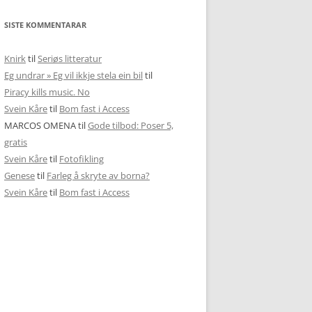
SISTE KOMMENTARAR
Knirk
til
Seriøs litteratur
Eg undrar » Eg vil ikkje stela ein bil
til
Piracy kills music. No
Svein Kåre
til
Bom fast i Access
MARCOS OMENA
til
Gode tilbod: Poser 5,
gratis
Svein Kåre
til
Fotofikling
Genese
til
Farleg å skryte av borna?
Svein Kåre
til
Bom fast i Access