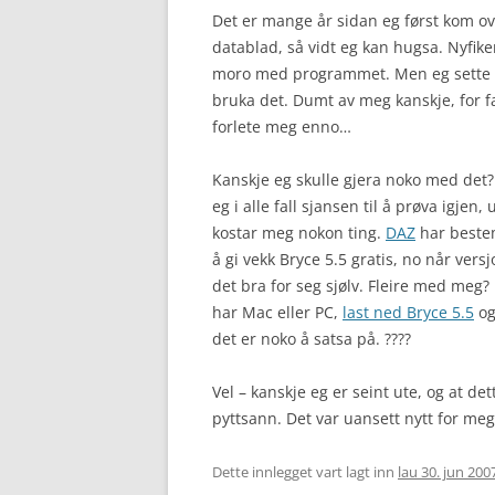
Det er mange år sidan eg først kom ove
datablad, så vidt eg kan hugsa. Nyfiken
moro med programmet. Men eg sette meg
bruka det. Dumt av meg kanskje, for f
forlete meg enno…
Kanskje eg skulle gjera noko med det
eg i alle fall sjansen til å prøva igjen, 
kostar meg nokon ting.
DAZ
har bestem
å gi vekk Bryce 5.5 gratis, no når versj
det bra for seg sjølv. Fleire med meg?
har Mac eller PC,
last ned Bryce 5.5
og
det er noko å satsa på. ????
Vel – kanskje eg er seint ute, og at de
pyttsann. Det var uansett nytt for meg, 
Dette innlegget vart lagt inn
lau 30. jun 200