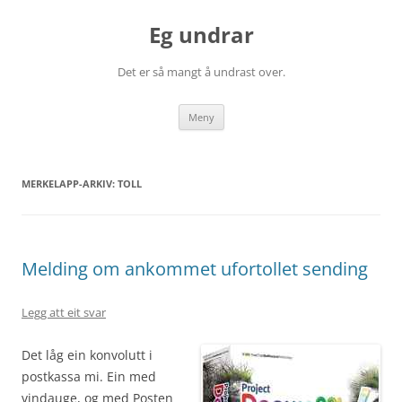
Eg undrar
Det er så mangt å undrast over.
Gå
Meny
til
innhaldet
MERKELAPP-ARKIV:
TOLL
Melding om ankommet ufortollet sending
Legg att eit svar
Det låg ein konvolutt i
postkassa mi. Ein med
vindauge, og med Posten