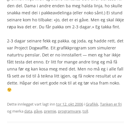
den del. Dama i andre enden ba meg halda linja, ho skulle
snakka med dei i pakkeavdelinga (eller noko sånt.) Ei stund
seinare kom ho tilbake: «Jo, det er ei gåve. Men eg skal ikkje
røpa kva det er. Du får pakka om 2-3 dagar.» Eg takka fint.
2-3 dagar seinare
fekk eg pakka. og joda, eg hadde rett, det
var Project Dogwaffle. Eit grafikkprogram som simulerer
naturtru penslar. Det er no innstallert — men eg har ikkje
fått testa det enno. Er litt for mange andre ting eg må få
unna før eg kan kosa meg med det. Men no må eg i alle fall
få sett av tid til å teikna litt igjen, og få nokre resultat ut av
dette. Håpar dei vert gode nok til at eg tør visa fram noko.
Dette innlegget vart lagt inn
tor 12. okt 2006
i
Grafikk
,
Tanken er fri
og merka
data
,
gåve
,
premie
,
programvare
,
toll
.