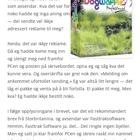
som avsendar. Kva det var for
noko hadde eg inga aning om
— dei sendte vel ikkje
adressert reklame til meg?
Neida, det var ikkje reklame.
Då eg hadde kome meg inn
og slengt meg ned framfor
PCen og posten på skrivebordet, opna eg og såg kva det
kunne vera. Og overskrifta var grei nok den: «Melding om
ankommet ufortollet sending.» Eg var altså litt lengre — det
låg ei pakke og venta på å bli fortolla. Ei pakke til meg. Men
kva? Eg hadde ikkje bestilt noko.
I følge opplysningane i brevet, var det eit rekommandert
brev frå Storbritannia, og avsendar var Fasttraksoftware.
Hmmm, Fasttrak Software ja, det… Det ringte ingen bjeller.
Men eg satt jo klar framfor PCen og skreiv raskt inn namnet