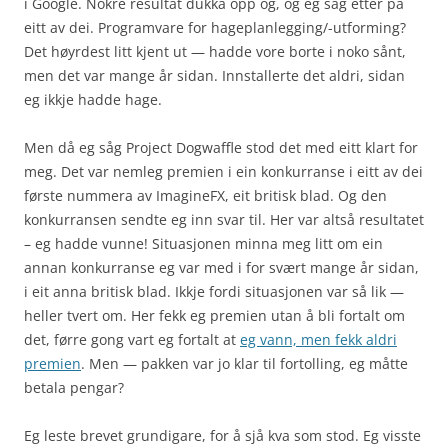
i Google. Nokre resultat dukka opp òg, og eg såg etter på
eitt av dei. Programvare for hageplanlegging/-utforming?
Det høyrdest litt kjent ut — hadde vore borte i noko sånt,
men det var mange år sidan. Innstallerte det aldri, sidan
eg ikkje hadde hage.
Men då eg såg Project Dogwaffle stod det med eitt klart for
meg. Det var nemleg premien i ein konkurranse i eitt av dei
første nummera av ImagineFX, eit britisk blad. Og den
konkurransen sendte eg inn svar til. Her var altså resultatet
– eg hadde vunne! Situasjonen minna meg litt om ein
annan konkurranse eg var med i for svært mange år sidan,
i eit anna britisk blad. Ikkje fordi situasjonen var så lik —
heller tvert om. Her fekk eg premien utan å bli fortalt om
det, førre gong vart eg fortalt at
eg vann, men fekk aldri
premien
. Men — pakken var jo klar til fortolling, eg måtte
betala pengar?
Eg leste brevet grundigare, for å sjå kva som stod. Eg visste