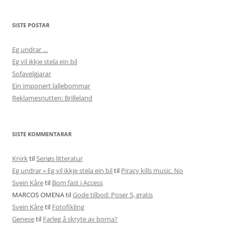
SISTE POSTAR
Eg undrar …
Eg vil ikkje stela ein bil
Sofavelgjarar
Ein imponert lallebommar
Reklamesnutten: Brilleland
SISTE KOMMENTARAR
Knirk
til
Seriøs litteratur
Eg undrar » Eg vil ikkje stela ein bil
til
Piracy kills music. No
Svein Kåre
til
Bom fast i Access
MARCOS OMENA
til
Gode tilbod: Poser 5, gratis
Svein Kåre
til
Fotofikling
Genese
til
Farleg å skryte av borna?