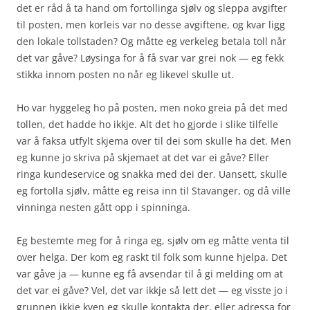
det er råd å ta hand om fortollinga sjølv og sleppa avgifter
til posten, men korleis var no desse avgiftene, og kvar ligg
den lokale tollstaden? Og måtte eg verkeleg betala toll når
det var gåve? Løysinga for å få svar var grei nok — eg fekk
stikka innom posten no når eg likevel skulle ut.
Ho var hyggeleg ho på posten, men noko greia på det med
tollen, det hadde ho ikkje. Alt det ho gjorde i slike tilfelle
var å faksa utfylt skjema over til dei som skulle ha det. Men
eg kunne jo skriva på skjemaet at det var ei gåve? Eller
ringa kundeservice og snakka med dei der. Uansett, skulle
eg fortolla sjølv, måtte eg reisa inn til Stavanger, og då ville
vinninga nesten gått opp i spinninga.
Eg bestemte meg for å ringa eg, sjølv om eg måtte venta til
over helga. Der kom eg raskt til folk som kunne hjelpa. Det
var gåve ja — kunne eg få avsendar til å gi melding om at
det var ei gåve? Vel, det var ikkje så lett det — eg visste jo i
grunnen ikkje kven eg skulle kontakta der, eller adressa for