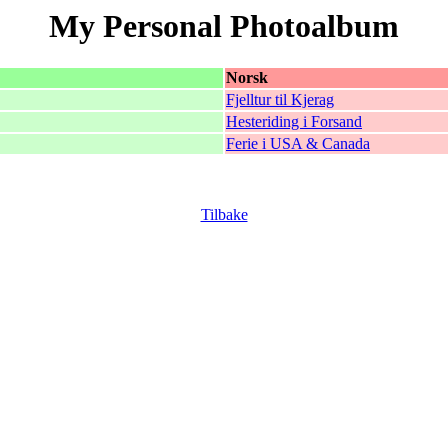
My Personal Photoalbum
Norsk
Fjelltur til Kjerag
Hesteriding i Forsand
Ferie i USA & Canada
Tilbake