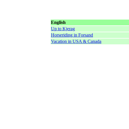
English
Up to Kjerag
Horseriding in Forsand
Vacation in USA & Canada